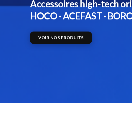
Accessoires high-tech or
HOCO · ACEFAST · BO
VOIR NOS PRODUITS