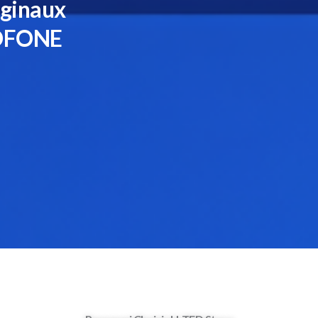
iginaux
ROFONE