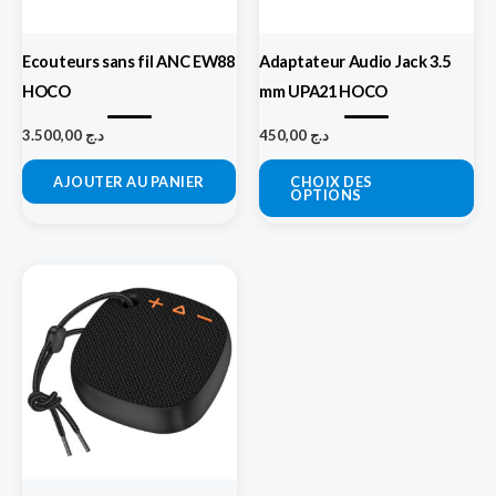
op
pe
Ecouteurs sans fil ANC EW88
Adaptateur Audio Jack 3.5
êtr
HOCO
mm UPA21 HOCO
cho
sur
3.500,00
د.ج
450,00
د.ج
la
AJOUTER AU PANIER
CHOIX DES
pa
OPTIONS
du
pro
Ce
produit
a
plusieurs
variations.
Les
options
peuvent