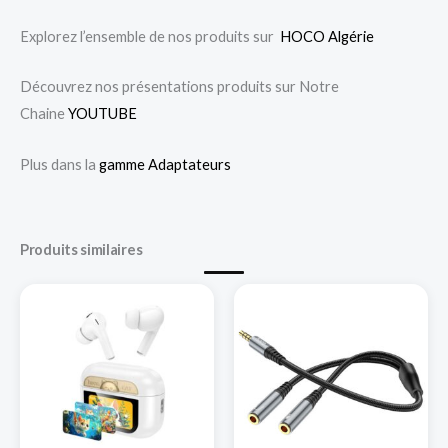
Explorez l’ensemble de nos produits sur
HOCO Algérie
Découvrez nos présentations produits sur Notre
Chaine
YOUTUBE
Plus dans la
gamme Adaptateurs
Produits similaires
Ce
pro
a
plu
var
Le