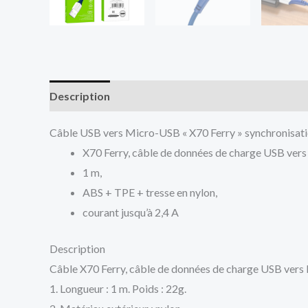
Description
Avis (0)
Câble USB vers Micro-USB « X70 Ferry » synchronisati
X70 Ferry, câble de données de charge USB ver
1 m,
ABS + TPE + tresse en nylon,
courant jusqu’à 2,4 A
Description
Câble X70 Ferry, câble de données de charge USB vers 
1. Longueur : 1 m. Poids : 22g.