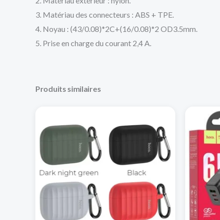
2. Matériau extérieur : nylon.
3. Matériau des connecteurs : ABS + TPE.
4. Noyau : (43/0.08)*2C+(16/0.08)*2 OD3.5mm.
5. Prise en charge du courant 2,4 A.
Produits similaires
Ce
produit
a
plusieurs
variations.
Les
options
peuvent