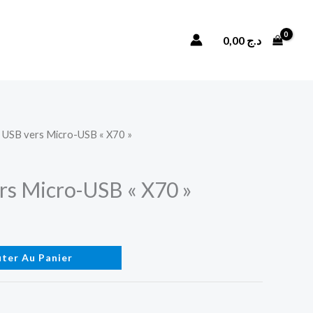
Câble
USB
Rechercher
0,00
د.ج
vers
Micro-
USB
"X70"
e USB vers Micro-USB « X70 »
rs Micro-USB « X70 »
uter Au Panier