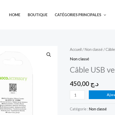
HOME
BOUTIQUE
CATÉGORIES PRINCIPALES
quantité
Accueil
/
Non classé
/ Câbl
de
Non classé
Câble
Câble USB ve
USB
vers
450,00
د.ج
Micro-
USB
Ajo
"X70"
Catégorie :
Non classé