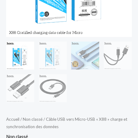
des
données
Accueil
/
Non classé
/ Câble USB vers Micro-USB « X88 » charge et
synchronisation des données
Non classé