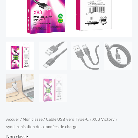
données
de
charge
Accueil
/
Non classé
/ Câble USB vers Type-C « X83 Victory »
synchronisation des données de charge
Non classé