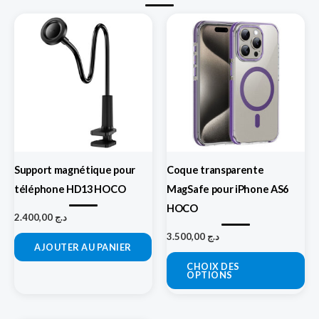
Ce
pro
a
plu
var
Le
op
pe
Support magnétique pour
Coque transparente
êtr
téléphone HD13 HOCO
MagSafe pour iPhone AS6
cho
HOCO
sur
2.400,00
د.ج
la
3.500,00
د.ج
AJOUTER AU PANIER
pa
CHOIX DES
du
OPTIONS
pro