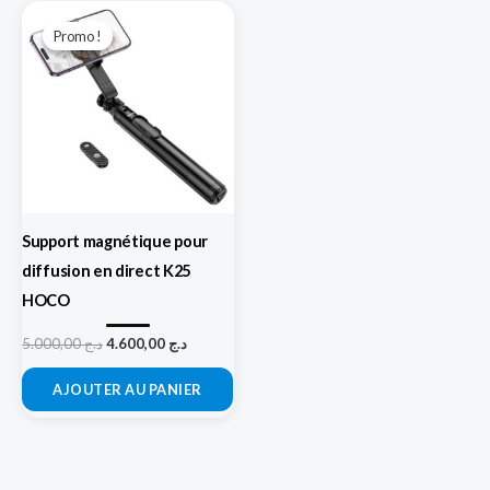
Le
Le
prix
prix
Promo !
Promo !
initial
actuel
était :
est :
د.ج 4.600,00.
د.ج 5.000,00.
Support magnétique pour
diffusion en direct K25
HOCO
5.000,00
د.ج
4.600,00
د.ج
AJOUTER AU PANIER