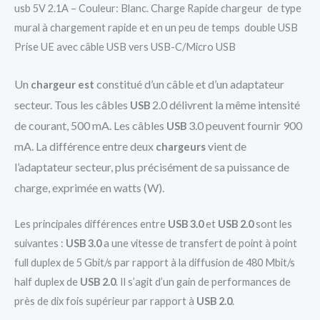
usb 5V 2.1A – Couleur: Blanc. Charge Rapide chargeur de type
mural à chargement rapide et en un peu de temps double USB
Prise UE avec câble USB vers USB-C/Micro USB
Un
constitué d’un câble et d’un adaptateur
chargeur est
secteur. Tous les câbles
2.0 délivrent la même intensité
USB
de courant, 500 mA. Les câbles
3.0 peuvent fournir 900
USB
mA. La différence entre deux
vient de
chargeurs
l’adaptateur secteur, plus précisément de sa puissance de
charge, exprimée en watts (W).
Les principales différences entre
USB 3.0
et
USB 2.0
sont les
suivantes :
USB 3.0
a une vitesse de transfert de point à point
full duplex de 5 Gbit/s par rapport à la diffusion de 480 Mbit/s
half duplex de
USB 2.0
. Il s’agit d’un gain de performances de
près de dix fois supérieur par rapport à
USB 2.0
.