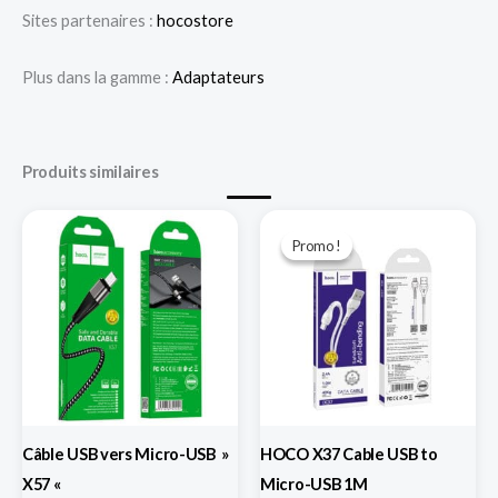
Sites partenaires :
hocostore
Plus dans la gamme :
Adaptateurs
Produits similaires
Le
Le
prix
prix
Promo !
Promo !
initial
actuel
était :
est :
د.ج 250,00.
د.ج 500,00.
Câble USB vers Micro-USB »
HOCO X37 Cable USB to
X57 «
Micro-USB 1M