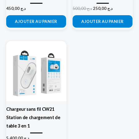
450,00
د.ج
500,00
د.ج
250,00
د.ج
AJOUTER AU PANIER
AJOUTER AU PANIER
Chargeur sans fil CW21
Station de chargement de
table 3 en 1
5.400,00
د.ج