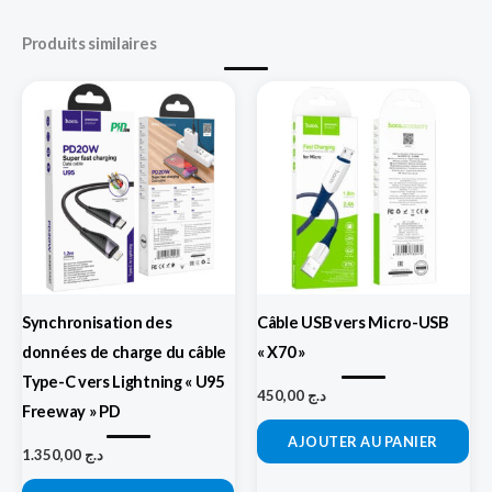
Produits similaires
Synchronisation des
Câble USB vers Micro-USB
données de charge du câble
« X70 »
Type-C vers Lightning « U95
450,00
د.ج
Freeway » PD
AJOUTER AU PANIER
1.350,00
د.ج