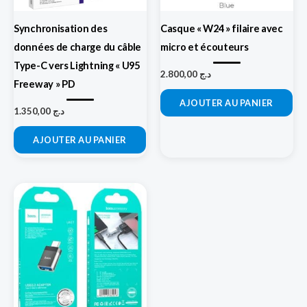
Synchronisation des
Casque « W24 » filaire avec
données de charge du câble
micro et écouteurs
Type-C vers Lightning « U95
2.800,00
د.ج
Freeway » PD
AJOUTER AU PANIER
1.350,00
د.ج
AJOUTER AU PANIER