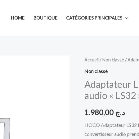
HOME
BOUTIQUE
CATÉGORIES PRINCIPALES
quantité
Accueil
/
Non classé
/ Adapt
de
Non classé
Adaptateur
Adaptateur L
Lightning
audio « LS32
vers
convertisseur
1.980,00
د.ج
audio
«
HOCO Adaptateur LS32 Lig
LS32
convertisseur audio prend 