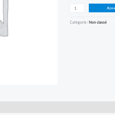
»
Ajo
3,5
mm
Catégorie :
Non classé