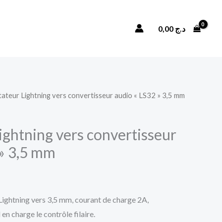
Adaptateur
Lightning
Rechercher
0,00
د.ج
vers
convertisseur
audio
«
LS32
ateur Lightning vers convertisseur audio « LS32 » 3,5 mm
»
3,5
ightning vers convertisseur
mm
 » 3,5 mm
htning vers 3,5 mm, courant de charge 2A,
en charge le contrôle filaire.