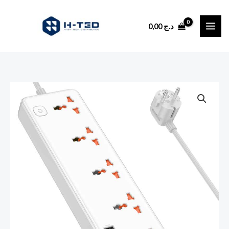
Aller
au
0,00
د.ج
contenu
quantité
de
Multiprise
2500W
AC14A
HOCO