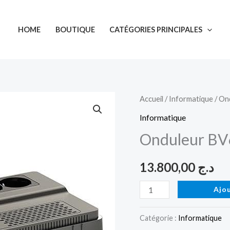
HOME
BOUTIQUE
CATÉGORIES PRINCIPALES
quantité
Accueil
/
Informatique
/ On
de
Informatique
Onduleur
Onduleur BV
BV650I
650VA
13.800,00
د.ج
APC
Easy
Ajo
UPS
Catégorie :
Informatique