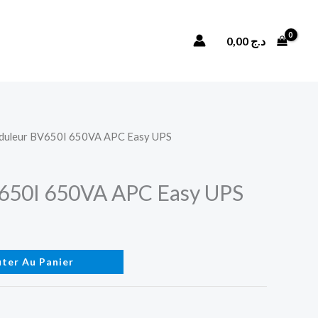
Onduleur
BV650I
Rechercher
0,00
د.ج
650VA
APC
Easy
UPS
duleur BV650I 650VA APC Easy UPS
650I 650VA APC Easy UPS
uter Au Panier