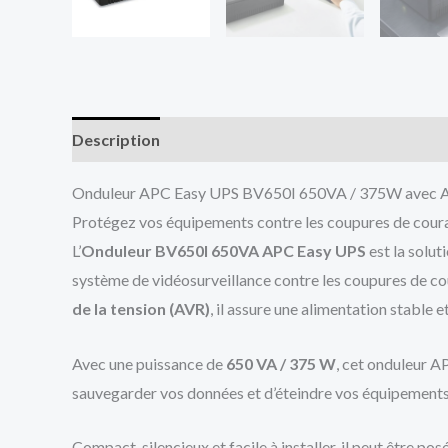
Description
Avis (0)
Onduleur APC Easy UPS BV650I 650VA / 375W avec AV
Protégez vos équipements contre les coupures de couran
L’
Onduleur BV650I 650VA APC Easy UPS
est la solut
système de vidéosurveillance contre les coupures de cour
de la tension (AVR)
, il assure une alimentation stable et
Avec une puissance de
650 VA / 375 W
, cet onduleur A
sauvegarder vos données et d’éteindre vos équipements 
Compact, silencieux et facile à installer, il peut être 