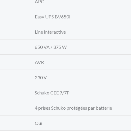
APC
Easy UPS BV650I
Line Interactive
650 VA / 375 W
AVR
230 V
Schuko CEE 7/7P
4 prises Schuko protégées par batterie
Oui