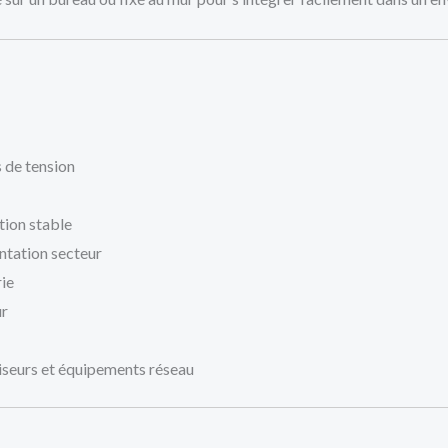
s de tension
tion stable
ntation secteur
ie
ur
viseurs et équipements réseau