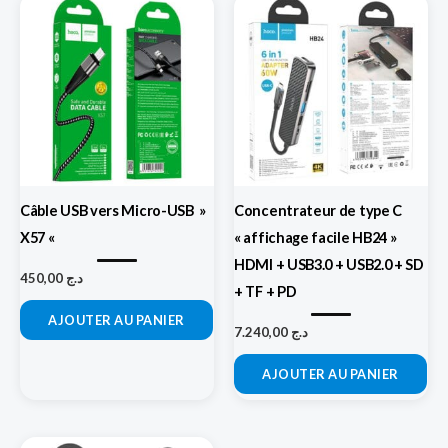
Câble USB vers Micro-USB »
Concentrateur de type C
X57 «
« affichage facile HB24 »
HDMI + USB3.0 + USB2.0 + SD
450,00
د.ج
+ TF + PD
AJOUTER AU PANIER
7.240,00
د.ج
AJOUTER AU PANIER