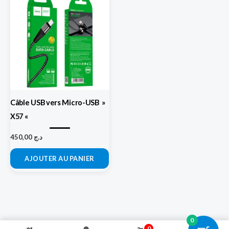
Câble USB vers Micro-USB »
X57 «
450,00
د.ج
AJOUTER AU PANIER
0
0