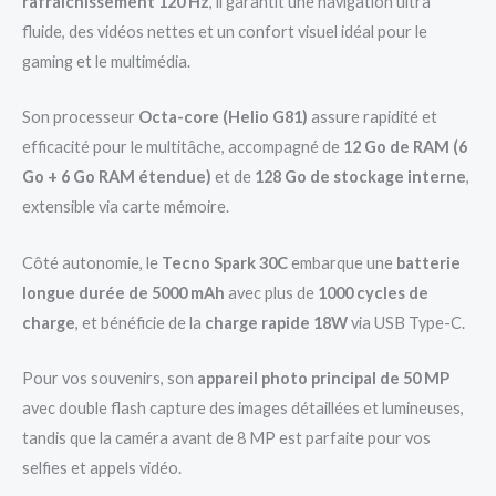
rafraîchissement 120 Hz
, il garantit une navigation ultra
fluide, des vidéos nettes et un confort visuel idéal pour le
gaming et le multimédia.
Son processeur
Octa-core (Helio G81)
assure rapidité et
efficacité pour le multitâche, accompagné de
12 Go de RAM (6
Go + 6 Go RAM étendue)
et de
128 Go de stockage interne
,
extensible via carte mémoire.
Côté autonomie, le
Tecno Spark 30C
embarque une
batterie
longue durée de 5000 mAh
avec plus de
1000 cycles de
charge
, et bénéficie de la
charge rapide 18W
via USB Type-C.
Pour vos souvenirs, son
appareil photo principal de 50 MP
avec double flash capture des images détaillées et lumineuses,
tandis que la caméra avant de 8 MP est parfaite pour vos
selfies et appels vidéo.