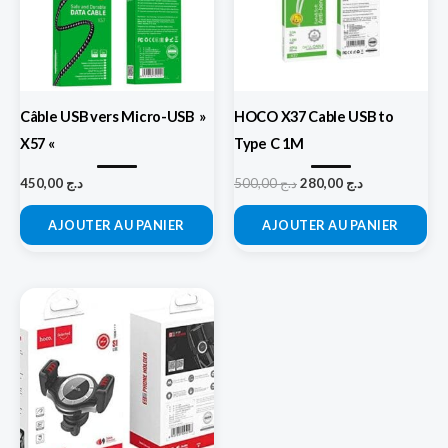
Câble USB vers Micro-USB »
HOCO X37 Cable USB to
X57 «
Type C 1M
450,00
د.ج
500,00
د.ج
280,00
د.ج
AJOUTER AU PANIER
AJOUTER AU PANIER