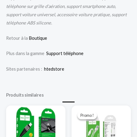
téléphone sur grille d’aération, support smartphone auto,
support voiture universel, accessoire voiture pratique, support
téléphone ABS silicone.
Retour à la
Boutique
Plus dans la gamme
Support téléphone
Sites partenaires :
htedstore
Produits similaires
Le
Le
prix
prix
Promo !
Promo !
initial
actuel
était :
est :
د.ج 280,00.
د.ج 500,00.