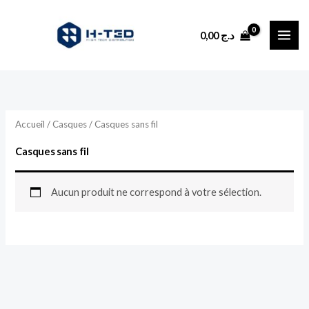
Aller
au
0,00
د.ج
contenu
Accueil
/
Casques
/ Casques sans fil
Casques sans fil
Aucun produit ne correspond à votre sélection.