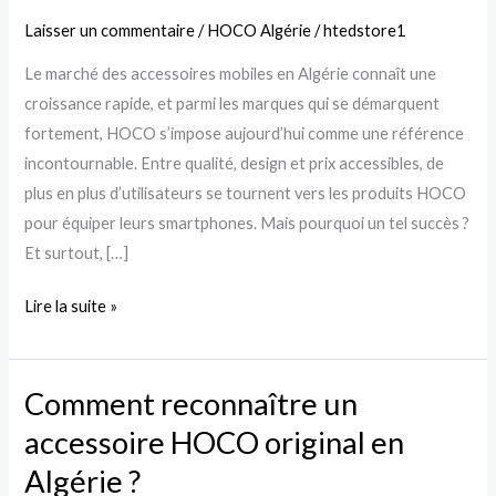
cette
Laisser un commentaire
/
HOCO Algérie
/
htedstore1
marque
Le marché des accessoires mobiles en Algérie connaît une
domine
croissance rapide, et parmi les marques qui se démarquent
le
fortement, HOCO s’impose aujourd’hui comme une référence
marché
incontournable. Entre qualité, design et prix accessibles, de
des
plus en plus d’utilisateurs se tournent vers les produits HOCO
accessoires
pour équiper leurs smartphones. Mais pourquoi un tel succès ?
mobiles
Et surtout, […]
en
Algérie
Lire la suite »
?
Comment reconnaître un
Comment
reconnaître
accessoire HOCO original en
un
Algérie ?
accessoire