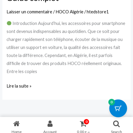
HOCO
Laisser un commentaire
/
HOCO Algérie
/
htedstore1
originaux
Introduction Aujourd’hui, les accessoires pour smartphone
en
sont devenus indispensables au quotidien. Que ce soit pour
Algérie
charger rapidement son téléphone, écouter de la musique ou
?
utiliser un support en voiture, la qualité des accessoires fait
Guide
toute la différence. Cependant, en Algérie, il est parfois
complet
difficile de trouver des produits HOCO réellement originaux.
Entre les copies
Lire la suite »
0
0
Home
Account
0,00
د.ج
Search