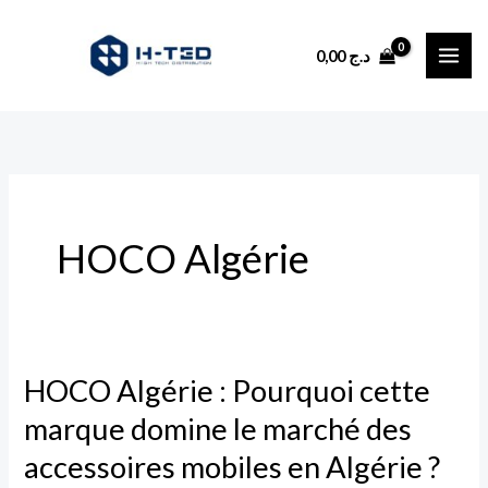
Aller
au
0,00
د.ج
contenu
HOCO Algérie
HOCO Algérie : Pourquoi cette
HOCO
Algérie
marque domine le marché des
:
accessoires mobiles en Algérie ?
Pourquoi