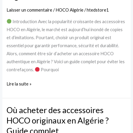
HOCO
Laisser un commentaire
/
HOCO Algérie
/
htedstore1
original
Introduction Avec la popularité croissante des accessoires
en
HOCO en Algérie, le marché est aujourd’hui inondé de copies
Algérie
et d’imitations. Pourtant, choisir un produit original est
?
essentiel pour garantir performance, sécurité et durabilité.
Alors, comment être sûr d’acheter un accessoire HOCO
authentique en Algérie ? Voici un guide complet pour éviter les
contrefaçons.
Pourquoi
Lire la suite »
Où acheter des accessoires
Où
acheter
HOCO originaux en Algérie ?
des
Guide complet
accessoires