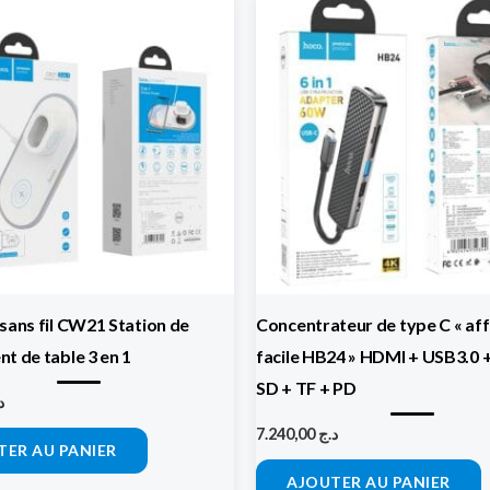
sans fil CW21 Station de
Concentrateur de type C « af
t de table 3 en 1
facile HB24 » HDMI + USB3.0 
SD + TF + PD
د
7.240,00
د.ج
TER AU PANIER
AJOUTER AU PANIER