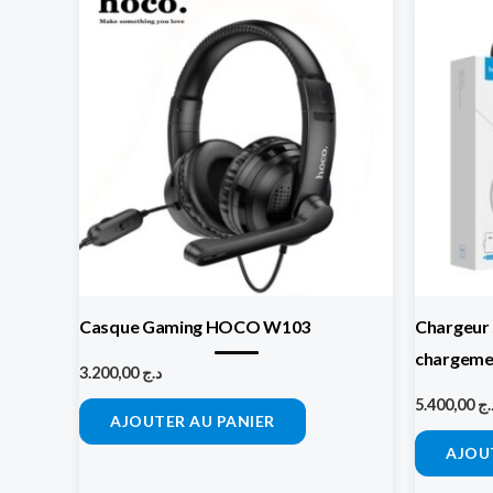
Casque Gaming HOCO W103
Chargeur 
chargemen
3.200,00
د.ج
5.400,00
.ج
AJOUTER AU PANIER
AJOU