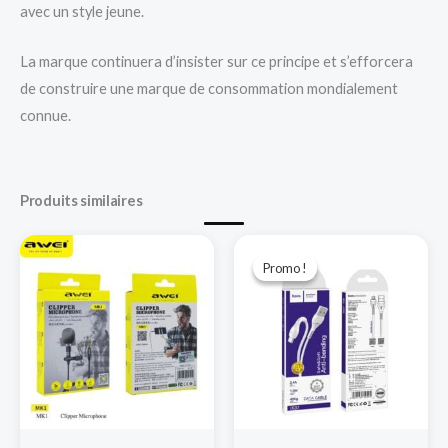
avec un style jeune.
La marque continuera d’insister sur ce principe et s’efforcera
de construire une marque de consommation mondialement
connue.
Produits similaires
Le
Le
prix
prix
Promo !
Promo !
initial
actuel
était :
est :
د.ج 250,00.
د.ج 500,00.