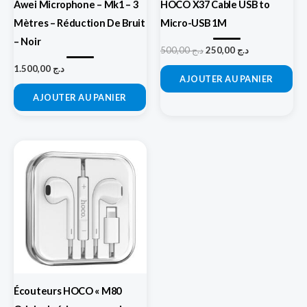
Awei Microphone – Mk1 – 3
HOCO X37 Cable USB to
Mètres – Réduction De Bruit
Micro-USB 1M
– Noir
500,00
د.ج
250,00
د.ج
1.500,00
د.ج
AJOUTER AU PANIER
AJOUTER AU PANIER
Écouteurs HOCO « M80