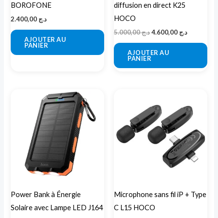
BOROFONE
diffusion en direct K25
HOCO
2.400,00
د.ج
5.000,00
د.ج
4.600,00
د.ج
AJOUTER AU
PANIER
AJOUTER AU
PANIER
Power Bank à Énergie
Microphone sans fil iP + Type
Solaire avec Lampe LED J164
C L15 HOCO