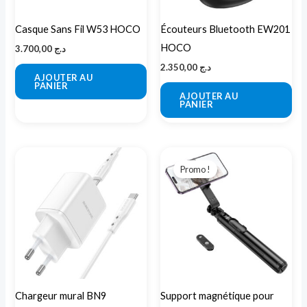
Casque Sans Fil W53 HOCO
Écouteurs Bluetooth EW201
HOCO
3.700,00
د.ج
2.350,00
د.ج
AJOUTER AU
PANIER
AJOUTER AU
PANIER
Le
Le
prix
prix
Promo !
initial
actuel
était :
est :
د.ج 5.000,00.
Chargeur mural BN9
Support magnétique pour