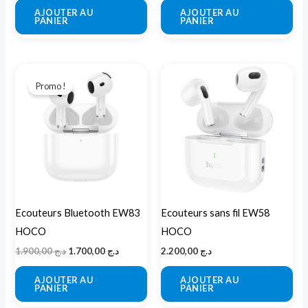
AJOUTER AU
AJOUTER AU
PANIER
PANIER
Le
Le
prix
prix
Promo !
initial
actuel
était :
est :
د.ج 1.700,00.
د.ج 1.900,00.
Ecouteurs Bluetooth EW83
Ecouteurs sans fil EW58
HOCO
HOCO
1.900,00
د.ج
1.700,00
د.ج
2.200,00
د.ج
AJOUTER AU
AJOUTER AU
PANIER
PANIER