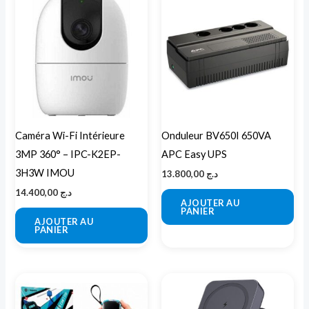
Caméra Wi-Fi Intérieure
Onduleur BV650I 650VA
3MP 360° – IPC-K2EP-
APC Easy UPS
3H3W IMOU
13.800,00
د.ج
14.400,00
د.ج
AJOUTER AU
PANIER
AJOUTER AU
PANIER