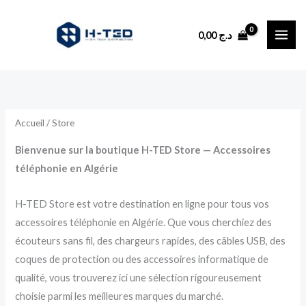
Trié
Aller
du
plus
au
récent
0,00
د.ج
au
contenu
plus
ancien
Accueil
/ Store
Bienvenue sur la boutique H-TED Store — Accessoires
téléphonie en Algérie
H-TED Store est votre destination en ligne pour tous vos
accessoires téléphonie en Algérie. Que vous cherchiez des
écouteurs sans fil, des chargeurs rapides, des câbles USB, des
coques de protection ou des accessoires informatique de
qualité, vous trouverez ici une sélection rigoureusement
choisie parmi les meilleures marques du marché.