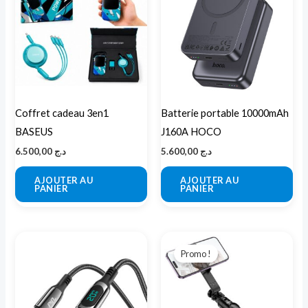
Coffret cadeau 3en1
Batterie portable 10000mAh
BASEUS
J160A HOCO
6.500,00
د.ج
5.600,00
د.ج
AJOUTER AU
AJOUTER AU
PANIER
PANIER
Le
Le
prix
prix
Promo !
initial
actuel
était :
est :
د.ج 5.000,00.