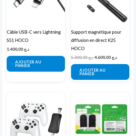
Câble USB-C vers Lightning
Support magnétique pour
S51 HOCO
diffusion en direct K25
HOCO
1.400,00
د.ج
5.000,00
د.ج
4.600,00
د.ج
AJOUTER AU
PANIER
AJOUTER AU
PANIER