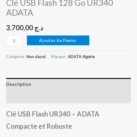
Clé USB Flash 128 Go UR340
ADATA
3.700,00
د.ج
Ajouter Au Panier
Catégorie :
Non classé
Marque :
ADATA Algérie
Description
Avis (0)
Clé USB Flash UR340 – ADATA
Compacte et Robuste