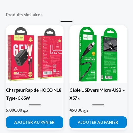
Produits similaires
Chargeur Rapide HOCO N18
Câble USB vers Micro-USB »
Type-C 65W
X57 «
5.000,00
د.ج
450,00
د.ج
AJOUTER AU PANIER
AJOUTER AU PANIER