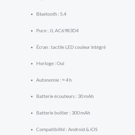
Bluetooth : 5.4
Puce : JL AC6983D4
Écran : tactile LED couleur intégré
Horloge : Oui
Autonomie : ≈ 4 h
Batterie écouteurs : 30 mAh
Batterie boîtier : 300 mAh
Compatibilité : Android & iOS