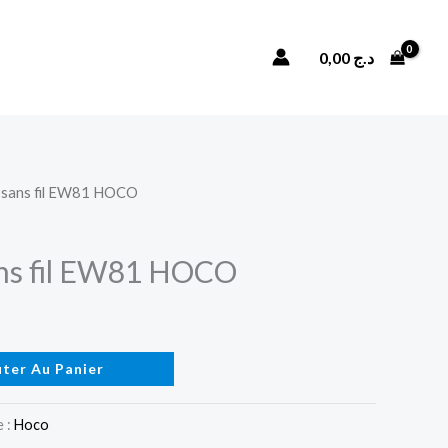
Ecouteurs
sans
Rechercher
0,00
د.ج
fil
EW81
HOCO
 sans fil EW81 HOCO
ans fil EW81 HOCO
uter Au Panier
 :
Hoco