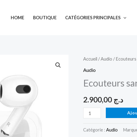
HOME
BOUTIQUE
CATÉGORIES PRINCIPALES
quantité
Accueil
/
Audio
/ Ecouteurs
de
Audio
Ecouteurs
Ecouteurs s
sans
fil
2.900,00
د.ج
EW81
HOCO
Ajo
Catégorie :
Audio
Marque