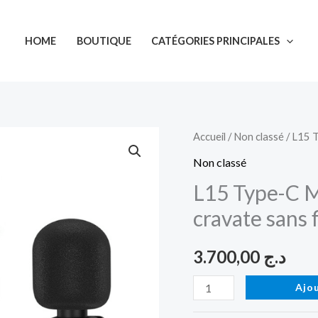
HOME
BOUTIQUE
CATÉGORIES PRINCIPALES
quantité
Accueil
/
Non classé
/ L15 
de
Non classé
L15
L15 Type-C 
Type-
cravate sans 
C
Microphone
3.700,00
د.ج
numérique
cravate
Ajo
sans