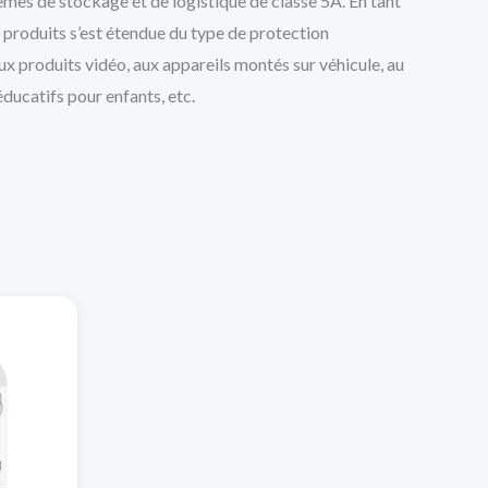
tèmes de stockage et de logistique de classe 5A. En tant
 produits s’est étendue du type de protection
ux produits vidéo, aux appareils montés sur véhicule, au
éducatifs pour enfants, etc.