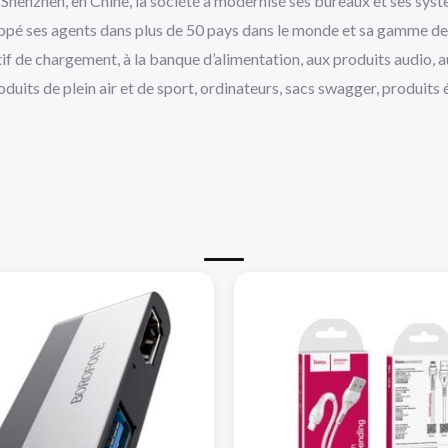
à Shenzhen, en Chine, la société a modernisé ses bureaux et ses sys
loppé ses agents dans plus de 50 pays dans le monde et sa gamme de
tif de chargement, à la banque d’alimentation, aux produits audio, a
duits de plein air et de sport, ordinateurs, sacs swagger, produits 