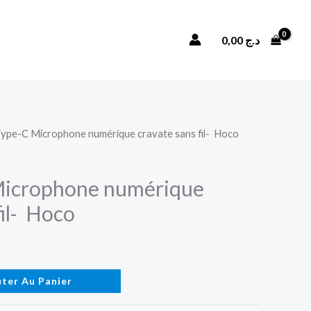
L15
Type-
Rechercher
0,00
د.ج
C
Microphone
numérique
cravate
sans
Type-C Microphone numérique cravate sans fil- Hoco
fil-
Hoco
Microphone numérique
fil- Hoco
uter Au Panier