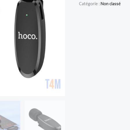
fil-
Catégorie :
Non classé
Hoco