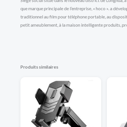
Siège social situé dans le nouveau district de Longhua, 
que marque principale de l’entreprise, « hoco ». a déve
traditionnel au film pour téléphone portable, au disposi
petit ameublement, à la maison intelligente produits, pro
Produits similaires