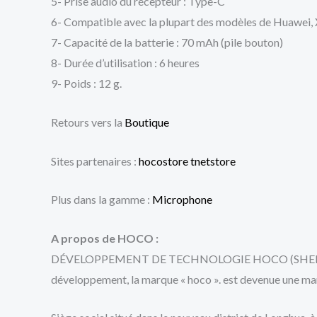
5- Prise audio du récepteur : Type-C
6- Compatible avec la plupart des modèles de Huawei, 
7- Capacité de la batterie : 70 mAh (pile bouton)
8- Durée d’utilisation : 6 heures
9- Poids : 12 g.
Retours vers la
Boutique
Sites partenaires :
hocostore
tnetstore
Plus dans la gamme :
Microphone
A propos de HOCO :
DÉVELOPPEMENT DE TECHNOLOGIE HOCO (SHENZHEN) CO.,
développement, la marque « hoco ». est devenue une m