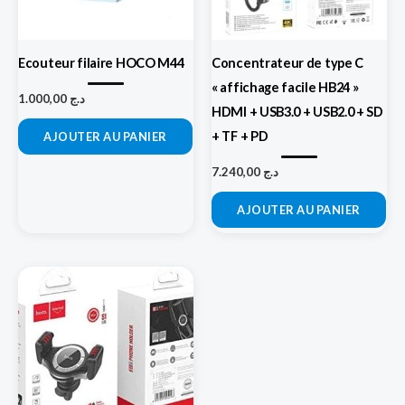
Ecouteur filaire HOCO M44
Concentrateur de type C
« affichage facile HB24 »
1.000,00
د.ج
HDMI + USB3.0 + USB2.0 + SD
+ TF + PD
AJOUTER AU PANIER
7.240,00
د.ج
AJOUTER AU PANIER