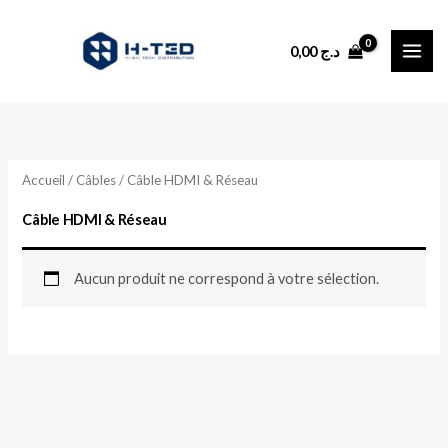
Aller
au
0,00
د.ج
contenu
Accueil
/
Câbles
/ Câble HDMI & Réseau
Câble HDMI & Réseau
Aucun produit ne correspond à votre sélection.