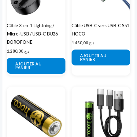
Câble 3-en-1 Lightning /
Câble USB-C vers USB-C S51
Micro-USB / USB-C BU26
HOCO
BOROFONE
1.450,00
د.ج
1.280,00
د.ج
AJOUTER AU
PANIER
AJOUTER AU
PANIER