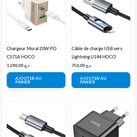
Chargeur Mural 20W PD
Câble de charge USB vers
CS71A HOCO
Lightning U144 HOCO
1.280,00
د.ج
750,00
د.ج
AJOUTER AU
AJOUTER AU
PANIER
PANIER
Ce
pro
a
plu