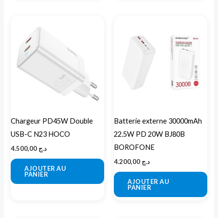
Chargeur PD45W Double
Batterie externe 30000mAh
USB-C N23 HOCO
22.5W PD 20W BJ80B
BOROFONE
4.500,00
د.ج
4.200,00
د.ج
AJOUTER AU
PANIER
AJOUTER AU
PANIER