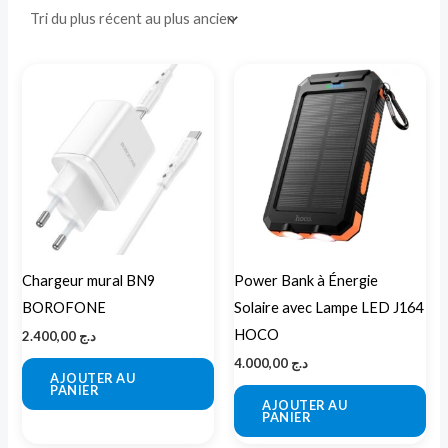
Chargeur mural BN9
Power Bank à Énergie
BOROFONE
Solaire avec Lampe LED J164
HOCO
2.400,00
د.ج
4.000,00
د.ج
AJOUTER AU
PANIER
AJOUTER AU
PANIER