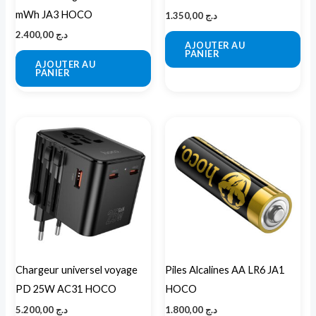
mWh JA3 HOCO
1.350,00
د.ج
2.400,00
د.ج
AJOUTER AU
PANIER
AJOUTER AU
PANIER
Chargeur universel voyage
Piles Alcalines AA LR6 JA1
PD 25W AC31 HOCO
HOCO
5.200,00
د.ج
1.800,00
د.ج