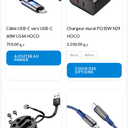
var
Les
opt
peu
Câble USB-C vers USB-C
Chargeur mural PD35W N29
êtr
60W U144 HOCO
HOCO
cho
750,00
د.ج
2.200,00
د.ج
sur
la
Black
White
AJOUTER AU
PANIER
pa
CHOIX DES
du
OPTIONS
pro