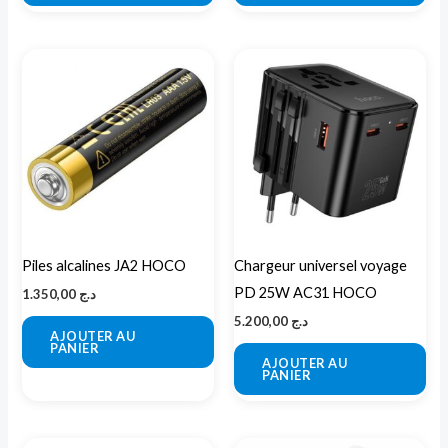
Piles alcalines JA2 HOCO
Chargeur universel voyage
PD 25W AC31 HOCO
1.350,00
د.ج
5.200,00
د.ج
AJOUTER AU
PANIER
AJOUTER AU
PANIER
Plage