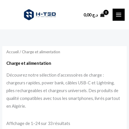
Trié
Aller
du
plus
au
récent
0,00
د.ج
au
contenu
plus
ancien
Accueil
/ Charge et alimentation
Charge et alimentation
Découvrez notre sélection d’accessoires de charge :
chargeurs rapides, power bank, câbles USB-C et Lightning,
piles rechargeables et chargeurs universels. Des produits de
qualité compatibles avec tous les smartphones, livrés partout
en Algérie.
Affichage de 1–24 sur 33 résultats