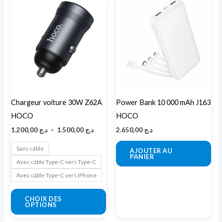
Ce
de
produit
prix :
د.ج 1.200,00
a
à
د.ج 1.500,00
plusieurs
variations.
Les
options
peuvent
Chargeur voiture 30W Z62A
Power Bank 10 000 mAh J163
être
HOCO
HOCO
choisies
1.200,00
د.ج
–
1.500,00
د.ج
2.650,00
د.ج
sur
la
Sans câble
AJOUTER AU
PANIER
page
Avec câble Type-C vers Type-C
du
Avec câble Type-C vers iPhone
produit
CHOIX DES
OPTIONS