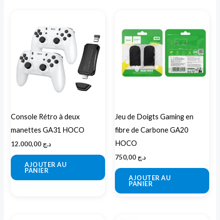
Console Rétro à deux
Jeu de Doigts Gaming en
manettes GA31 HOCO
fibre de Carbone GA20
HOCO
12.000,00
د.ج
750,00
د.ج
AJOUTER AU
PANIER
AJOUTER AU
PANIER