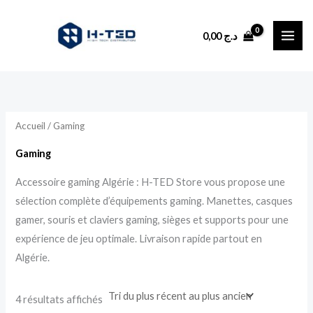
Trié
Aller
du
plus
au
récent
0,00
د.ج
au
contenu
plus
ancien
Accueil
/ Gaming
Gaming
Accessoire gaming Algérie : H-TED Store vous propose une
sélection complète d’équipements gaming. Manettes, casques
gamer, souris et claviers gaming, sièges et supports pour une
expérience de jeu optimale. Livraison rapide partout en
Algérie.
4 résultats affichés