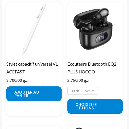
Ce
pro
a
plu
var
Les
opt
peu
Stylet capacitif universel V1
Ecouteurs Bluetooth EQ2
êtr
ACEFAST
PLUS HOCOO
cho
3.700,00
د.ج
2.750,00
د.ج
sur
la
Black
White
AJOUTER AU
PANIER
pa
CHOIX DES
du
OPTIONS
pro