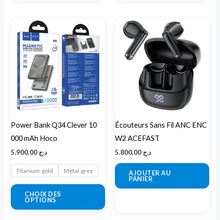
Ce
produit
a
plusieurs
variations.
Les
options
peuvent
Power Bank Q34 Clever 10
Écouteurs Sans Fil ANC ENC
être
000 mAh Hoco
W2 ACEFAST
choisies
5.900,00
د.ج
5.800,00
د.ج
sur
la
Titanium-gold
Metal-grey
AJOUTER AU
PANIER
page
CHOIX DES
du
OPTIONS
produit