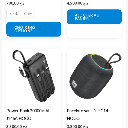
700,00
د.ج
4.500,00
د.ج
sur
la
Black
Grey
AJOUTER AU
PANIER
page
CHOIX DES
du
OPTIONS
produit
Ce
pro
a
plu
var
Les
opt
peu
Power Bank 20000 mAh
Enceinte sans fil HC14
êtr
J146A HOCO
HOCO
cho
3.500,00
د.ج
3.800,00
د.ج