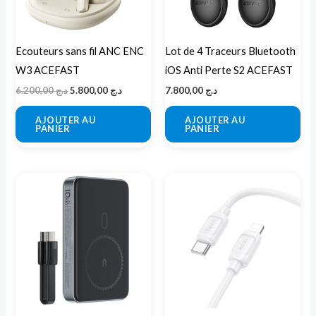
Ecouteurs sans fil ANC ENC
Lot de 4 Traceurs Bluetooth
W3 ACEFAST
iOS Anti Perte S2 ACEFAST
6.200,00
د.ج
5.800,00
د.ج
7.800,00
د.ج
AJOUTER AU
AJOUTER AU
PANIER
PANIER