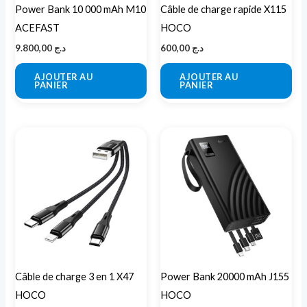
Power Bank 10 000 mAh M10
Câble de charge rapide X115
ACEFAST
HOCO
9.800,00
د.ج
600,00
د.ج
AJOUTER AU
AJOUTER AU
PANIER
PANIER
Ce
produit
a
plusieurs
variations.
Les
options
peuvent
Câble de charge 3 en 1 X47
Power Bank 20000 mAh J155
être
HOCO
HOCO
choisies