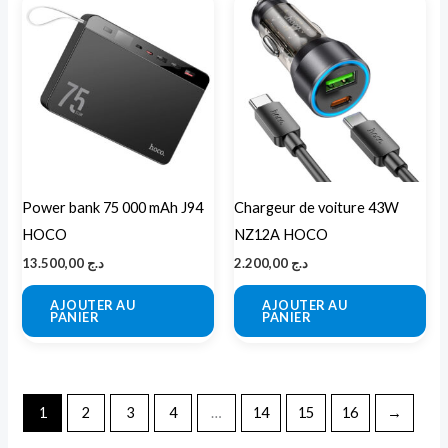
Power bank 75 000 mAh J94
Chargeur de voiture 43W
HOCO
NZ12A HOCO
13.500,00
د.ج
2.200,00
د.ج
AJOUTER AU
AJOUTER AU
PANIER
PANIER
1
2
3
4
…
14
15
16
→