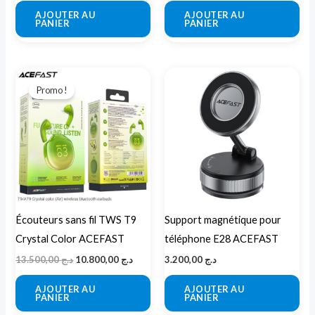
AJOUTER AU
AJOUTER AU
PANIER
PANIER
Le
Le
prix
prix
Promo !
initial
actuel
était :
est :
د.ج 10.800,00.
د.ج 13.500,00.
Écouteurs sans fil TWS T9
Support magnétique pour
Crystal Color ACEFAST
téléphone E28 ACEFAST
13.500,00
د.ج
10.800,00
د.ج
3.200,00
د.ج
AJOUTER AU
AJOUTER AU
PANIER
PANIER