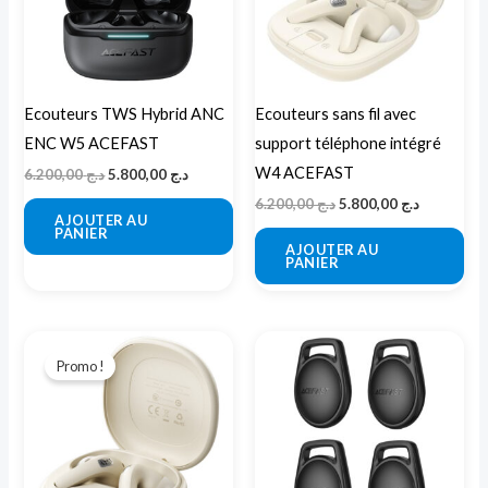
Ecouteurs TWS Hybrid ANC
Ecouteurs sans fil avec
ENC W5 ACEFAST
support téléphone intégré
W4 ACEFAST
6.200,00
د.ج
5.800,00
د.ج
6.200,00
د.ج
5.800,00
د.ج
AJOUTER AU
PANIER
AJOUTER AU
PANIER
Le
Le
prix
prix
Promo !
initial
actuel
était :
est :
د.ج 5.800,00.
د.ج 6.200,00.