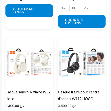
sur
la
Noir
Bleu
Vert
AJOUTER AU
PANIER
pa
CHOIX DES
du
OPTIONS
pro
Casque sans fil & filaire W52
Casque filaire pour centre
Hoco
d’appels W112 HOCO
4.300,00
د.ج
3.800,00
د.ج