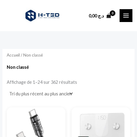
Trié
Aller
du
plus
au
récent
0,00
د.ج
au
contenu
plus
ancien
Accueil
/ Non classé
Non classé
Affichage de 1–24 sur 362 résultats
Ce
produit
a
plusieurs