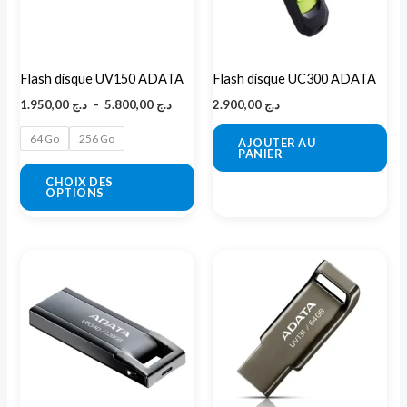
Les
options
peuvent
Flash disque UV150 ADATA
Flash disque UC300 ADATA
être
1.950,00
د.ج
–
5.800,00
د.ج
2.900,00
د.ج
choisies
sur
64 Go
256 Go
AJOUTER AU
PANIER
la
CHOIX DES
page
OPTIONS
du
produit