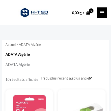
Trié
Aller
du
plus
au
récent
0,00
د.ج
au
contenu
plus
ancien
Accueil
/ ADATA Algérie
ADATA Algérie
ADATA Algérie
10 résultats affichés
Ce
produit
a