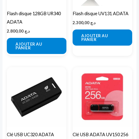
Flash disque 128GB UR340
Flash disque UV131 ADATA
ADATA
2.300,00
د.ج
2.800,00
د.ج
AJOUTER AU
PANIER
AJOUTER AU
PANIER
Plage
Ce
de
produit
prix :
د.ج 1.950,00
a
à
د.ج 2.800,00
plusieurs
variations.
Les
options
peuvent
Clé USB UC320 ADATA
Clé USB ADATA UV150 256
être