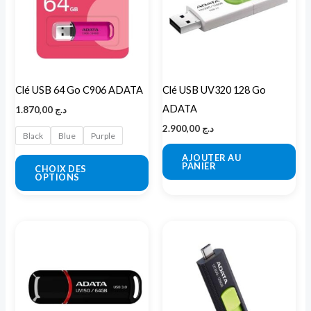
plusieurs
variations.
Les
options
peuvent
Clé USB 64 Go C906 ADATA
Clé USB UV320 128 Go
être
ADATA
1.870,00
د.ج
choisies
2.900,00
د.ج
sur
Black
Blue
Purple
la
AJOUTER AU
PANIER
CHOIX DES
page
OPTIONS
du
produit
Plage
Ce
de
produit
prix :
د.ج 1.950,00
a
à
د.ج 5.800,00
plusieurs
variations.