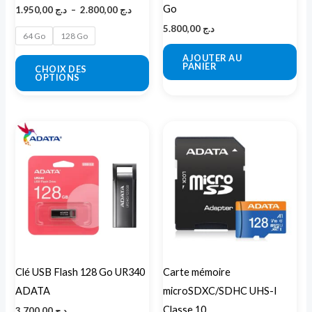
Go
1.950,00
د.ج
–
2.800,00
د.ج
choisies
5.800,00
د.ج
sur
64 Go
128 Go
la
AJOUTER AU
PANIER
CHOIX DES
page
OPTIONS
du
produit
Plage
Ce
de
pro
prix :
ج 1.600,00
a
à
plu
var
Les
opt
peu
Clé USB Flash 128 Go UR340
Carte mémoire
êtr
ADATA
microSDXC/SDHC UHS-I
cho
Classe 10
3.700,00
د.ج