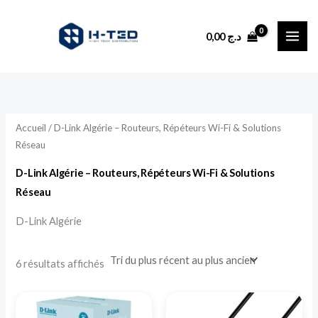
Trié
Aller
du
plus
au
récent
0,00
د.ج
au
contenu
plus
ancien
Accueil
/ D-Link Algérie – Routeurs, Répéteurs Wi-Fi & Solutions
Réseau
D-Link Algérie – Routeurs, Répéteurs Wi-Fi & Solutions
Réseau
D-Link Algérie
6 résultats affichés