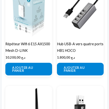
Répéteur Wifi 6 E15 AX1500
Hub USB-A vers quatre ports
Mesh D-LINK
HB1 HOCO
10.200,00
د.ج
1.800,00
د.ج
AJOUTER AU
AJOUTER AU
PANIER
PANIER