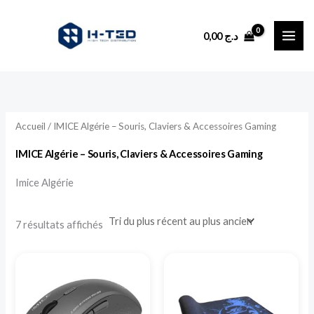
Trié
Aller
du
plus
au
récent
0,00
د.ج
au
contenu
plus
ancien
Accueil
/ IMICE Algérie – Souris, Claviers & Accessoires Gaming
IMICE Algérie – Souris, Claviers & Accessoires Gaming
Imice Algérie
7 résultats affichés