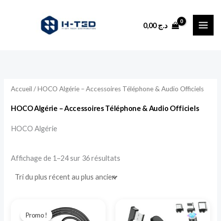
Trié
Aller
du
plus
au
récent
0,00
د.ج
au
contenu
plus
ancien
Accueil
/ HOCO Algérie – Accessoires Téléphone & Audio Officiels
HOCO Algérie – Accessoires Téléphone & Audio Officiels
HOCO Algérie
Affichage de 1–24 sur 36 résultats
Le
Le
Ce
prix
prix
Promo !
produit
initial
actuel