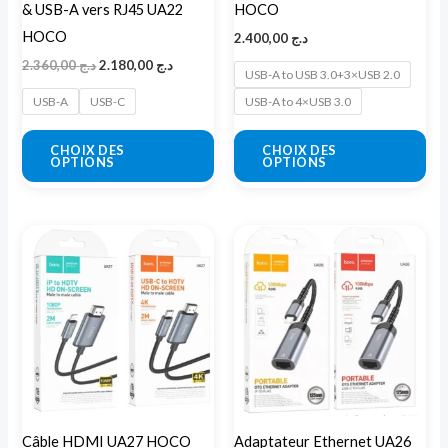
& USB-A vers RJ45 UA22
HOCO
choisies
cho
HOCO
2.400,00
د.ج
sur
sur
2.360,00
د.ج
2.180,00
د.ج
la
la
USB-A to USB 3.0+3×USB 2.0
page
pa
USB-A
USB-C
USB-A to 4×USB 3.0
du
du
CHOIX DES
CHOIX DES
produit
pro
OPTIONS
OPTIONS
Plage
Ce
Ce
de
produit
pro
prix :
ج 2.200,00
a
a
à
plusieurs
plu
variations.
var
Les
Les
options
opt
peuvent
peu
Câble HDMI UA27 HOCO
Adaptateur Ethernet UA26