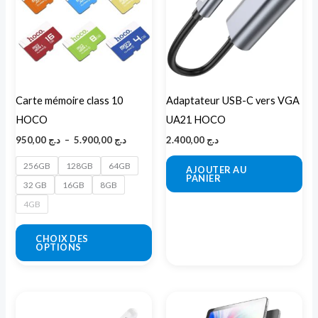
د.ج 5.900,00
plusieurs
variations.
Les
options
peuvent
Carte mémoire class 10
Adaptateur USB-C vers VGA
être
HOCO
UA21 HOCO
choisies
950,00
د.ج
–
5.900,00
د.ج
2.400,00
د.ج
sur
la
256GB
128GB
64GB
AJOUTER AU
PANIER
page
32 GB
16GB
8GB
du
4GB
produit
CHOIX DES
OPTIONS