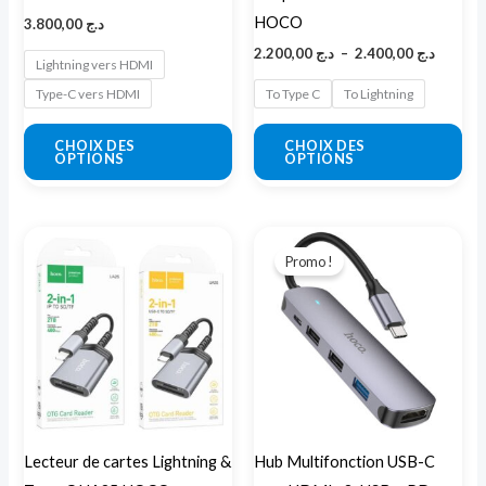
être
êtr
HOCO
3.800,00
د.ج
choisies
cho
2.200,00
د.ج
–
2.400,00
د.ج
sur
sur
Lightning vers HDMI
la
la
Type-C vers HDMI
To Type C
To Lightning
page
pa
CHOIX DES
CHOIX DES
du
du
OPTIONS
OPTIONS
produit
pro
Plage
Le
Le
Ce
de
prix
prix
Promo !
produit
prix :
initial
actuel
د.ج 1.850,00
était :
est :
a
à
د.ج 6.200,00.
د.ج 1.950,00
plusieurs
variations.
Les
options
peuvent
Lecteur de cartes Lightning &
Hub Multifonction USB-C
être