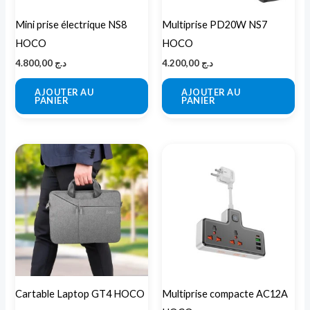
Mini prise électrique NS8
Multiprise PD20W NS7
HOCO
HOCO
4.800,00
د.ج
4.200,00
د.ج
AJOUTER AU
AJOUTER AU
PANIER
PANIER
Plage
Ce
de
produit
prix :
د.ج 4.800,00
a
à
د.ج 4.950,00
plusieurs
variations.
Les
options
peuvent
Cartable Laptop GT4 HOCO
Multiprise compacte AC12A
être