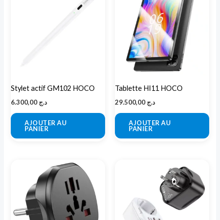
Stylet actif GM102 HOCO
Tablette HI11 HOCO
6.300,00
د.ج
29.500,00
د.ج
AJOUTER AU
AJOUTER AU
PANIER
PANIER
Ce
pro
a
plu
var