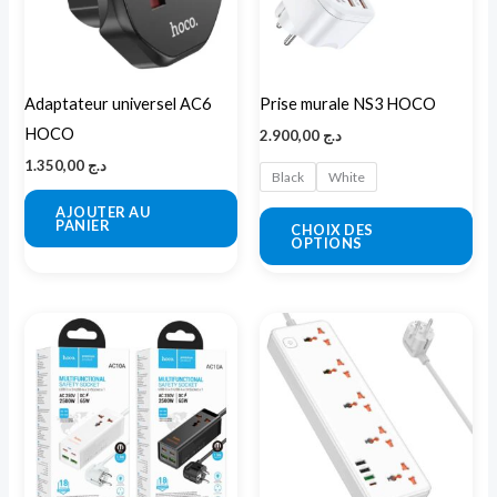
Les
opt
peu
Adaptateur universel AC6
Prise murale NS3 HOCO
êtr
HOCO
2.900,00
د.ج
cho
1.350,00
د.ج
sur
Black
White
la
AJOUTER AU
PANIER
CHOIX DES
pa
OPTIONS
du
pro
Ce
Ce
produit
pro
a
a
plusieurs
plu
variations.
var
Les
Les