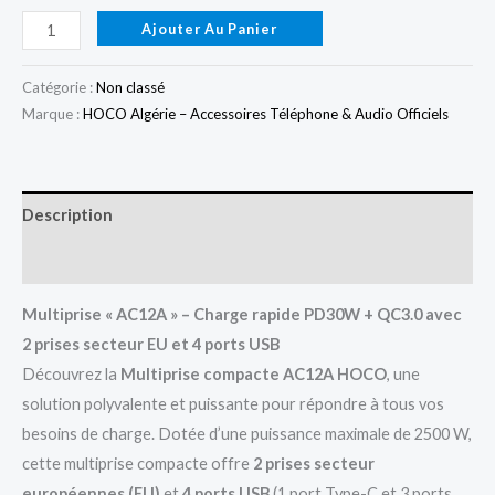
Ajouter Au Panier
Catégorie :
Non classé
Marque :
HOCO Algérie – Accessoires Téléphone & Audio Officiels
Description
Avis (0)
Multiprise « AC12A » – Charge rapide PD30W + QC3.0 avec
2 prises secteur EU et 4 ports USB
Découvrez la
Multiprise compacte AC12A HOCO
, une
solution polyvalente et puissante pour répondre à tous vos
besoins de charge. Dotée d’une puissance maximale de 2500 W,
cette multiprise compacte offre
2 prises secteur
européennes (EU)
et
4 ports USB
(1 port Type-C et 3 ports