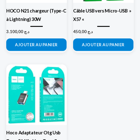
HOCO N21 chargeur (Type-C
Câble USB vers Micro-USB »
à Lightning) 30W
X57 «
3.100,00
د.ج
450,00
د.ج
AJOUTER AU PANIER
AJOUTER AU PANIER
Hoco Adaptateur Otg Usb