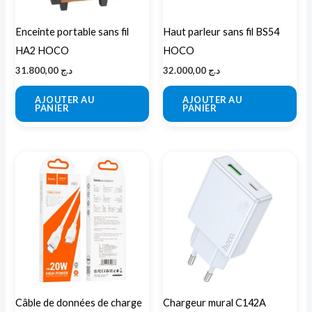
Enceinte portable sans fil
Haut parleur sans fil BS54
HA2 HOCO
HOCO
31.800,00
د.ج
32.000,00
د.ج
AJOUTER AU
AJOUTER AU
PANIER
PANIER
Ce
pro
a
plu
var
Les
opt
peu
Câble de données de charge
Chargeur mural C142A
êtr