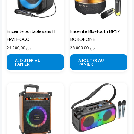
Enceinte portable sans fil
Enceinte Bluetooth BP17
HA1 HOCO
BOROFONE
21.500,00
د.ج
28.000,00
د.ج
AJOUTER AU
AJOUTER AU
PANIER
PANIER