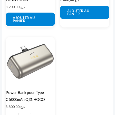
3.900,00
د.ج
AJOUTER AU
PANIER
AJOUTER AU
PANIER
Ce
produit
a
plusieurs
variations.
Les
options
peuvent
Power Bank pour Type-
être
C 5000mAh Q31 HOCO
choisies
3.800,00
د.ج
sur