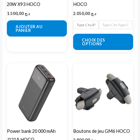
20W X93 HOCO
HOCO
cho
1.500,00
د.ج
2.050,00
د.ج
sur
la
Type C to iP
Type C to Type C
AJOUTER AU
PANIER
pa
CHOIX DES
du
OPTIONS
pro
Power bank 20 000 mAh
Boutons de jeu GM6 HOCO
J121A HOCO
2.800,00
د.ج