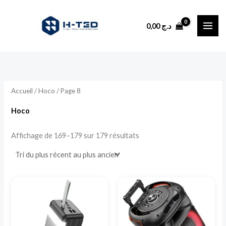
Trié
Aller
du
plus
au
récent
0,00
د.ج
au
contenu
plus
ancien
Accueil
/
Hoco
/ Page 8
Hoco
Affichage de 169–179 sur 179 résultats
Ce
produit
a
plusieurs