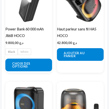
variations.
Les
options
peuvent
Power Bank 60 000 mAh
Haut parleur sans fil HA5
être
J86B HOCO
HOCO
choisies
9.800,00
د.ج
42.800,00
د.ج
sur
la
Black
White
AJOUTER AU
PANIER
page
CHOIX DES
du
OPTIONS
produit