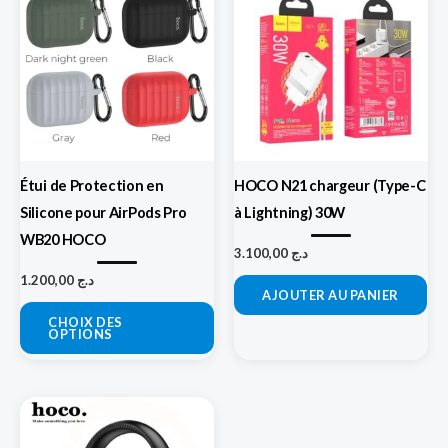
produit
a
plusieurs
variations.
Les
options
peuvent
Étui de Protection en
HOCO N21 chargeur (Type-C
être
Silicone pour AirPods Pro
à Lightning) 30W
choisies
WB20 HOCO
sur
3.100,00
د.ج
la
1.200,00
د.ج
AJOUTER AU PANIER
page
CHOIX DES
du
OPTIONS
produit