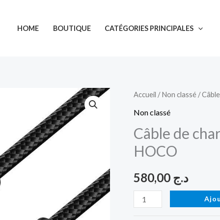
HOME
BOUTIQUE
CATÉGORIES PRINCIPALES
quantité
Accueil
/
Non classé
/ Câbl
de
Non classé
Câble
Câble de cha
de
HOCO
charge
et
580,00
د.ج
de
donnée
Ajo
U144