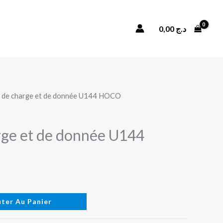
Câble
de
Rechercher
0,00
د.ج
charge
et
de
donnée
U144
e de charge et de donnée U144 HOCO
HOCO
rge et de donnée U144
uter Au Panier