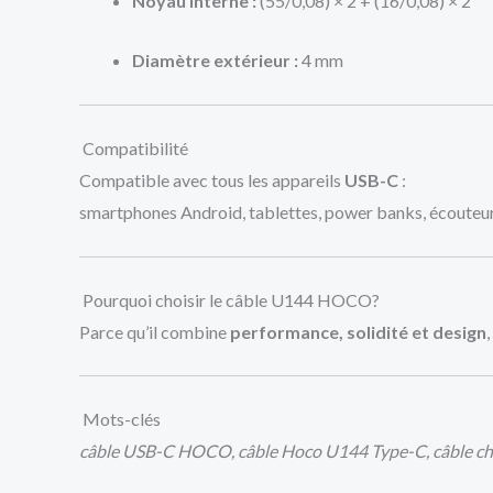
Noyau interne :
(55/0,08) × 2 + (16/0,08) × 2
Diamètre extérieur :
4 mm
Compatibilité
Compatible avec tous les appareils
USB-C
:
smartphones Android, tablettes, power banks, écouteur
Pourquoi choisir le câble U144 HOCO?
Parce qu’il combine
performance, solidité et design
Mots-clés
câble USB-C HOCO, câble Hoco U144 Type-C, câble ch