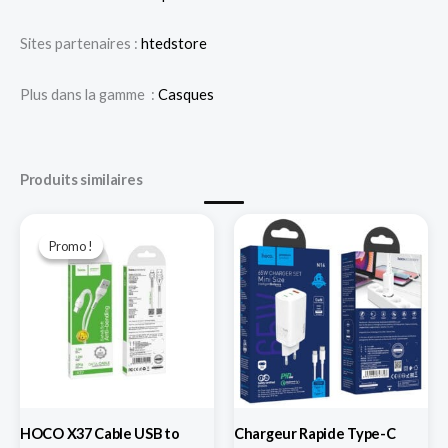
Sites partenaires :
htedstore
Plus dans la gamme :
Casques
Produits similaires
Le
Le
prix
prix
Promo !
Promo !
initial
actuel
était :
est :
د.ج 280,00.
د.ج 500,00.
HOCO X37 Cable USB to
Chargeur Rapide Type-C