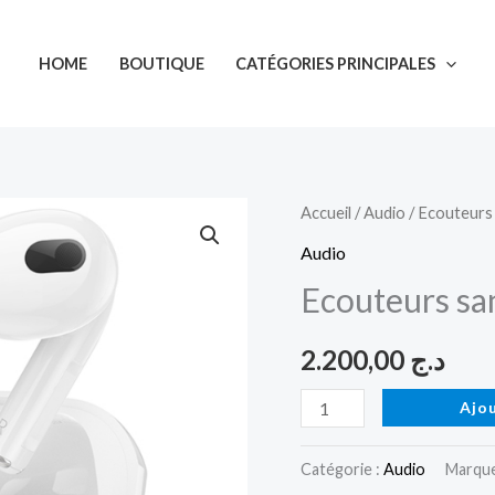
HOME
BOUTIQUE
CATÉGORIES PRINCIPALES
quantité
Accueil
/
Audio
/ Ecouteurs
de
Audio
Ecouteurs
Ecouteurs s
sans
fil
2.200,00
د.ج
EW58
HOCO
Ajo
Catégorie :
Audio
Marque