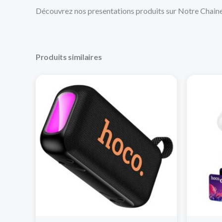
Découvrez nos presentations produits sur Notre Chain
Produits similaires
Ce
produit
a
plusieurs
variations.
Les
options
peuvent
être
choisies