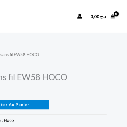
Ecouteurs
sans
Rechercher
0,00
د.ج
fil
EW58
HOCO
 sans fil EW58 HOCO
ans fil EW58 HOCO
uter Au Panier
 :
Hoco