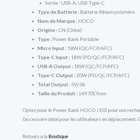
Sortie : USB-A, USB Type-C
Type de Batterie :
Batterie lithium polymère
Nom de Marque :
HOCO
Origine :
CN (Chine)
Type :
Power Bank Portable
Micro Input :
18W (QC/FCP/AFC)
Type-C Input :
18W (PD/QC/FCP/AFC)
USB-A Output :
18W (QC/FCP/AFC)
Type-C Output :
20W (PD/QC/FCP/AFC)
Total Output :
5V/3A
Taille du Produit :
149
70
17mm
Optez pour le Power Bank HOCO J102 pour une recharge r
l’accessoire idéal pour les utilisateurs en déplacement
Retours à la
Boutique