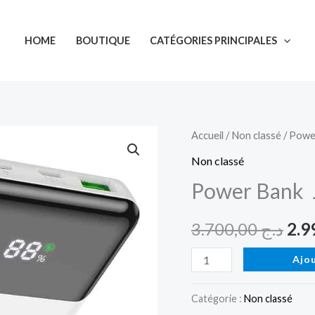
HOME
BOUTIQUE
CATÉGORIES PRINCIPALES
quantité
Accueil
/
Non classé
/ Pow
Le
de
Non classé
pri
Power
Power Bank
Bank
init
J102
3.700,00
د.ج
étai
HOCO
Ajo
Catégorie :
Non classé