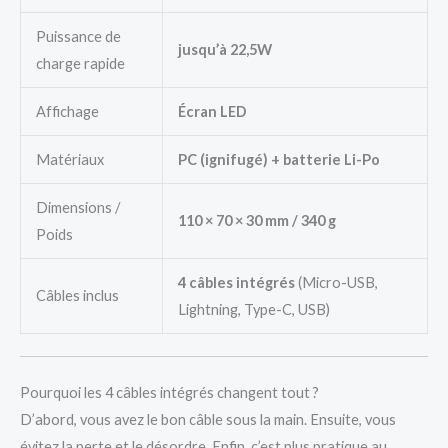
Puissance de
jusqu’à 22,5W
charge rapide
Affichage
Écran LED
Matériaux
PC (ignifugé) + batterie Li-Po
Dimensions /
110 × 70 × 30 mm / 340 g
Poids
4 câbles intégrés
(Micro-USB,
Câbles inclus
Lightning, Type-C, USB)
Pourquoi les 4 câbles intégrés changent tout ?
D’abord, vous avez le bon câble sous la main. Ensuite, vous
évitez la perte et le désordre. Enfin, c’est plus pratique au