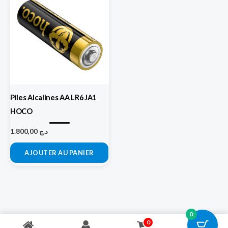
Piles Alcalines AA LR6 JA1
HOCO
1.800,00
د.ج
AJOUTER AU PANIER
0
0