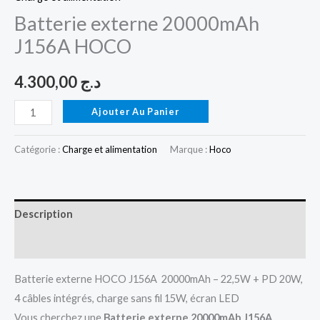
Batterie externe 20000mAh
J156A HOCO
4.300,00
د.ج
Ajouter Au Panier
Catégorie :
Charge et alimentation
Marque :
Hoco
Description
Avis (0)
Batterie externe HOCO J156A 20000mAh – 22,5W + PD 20W,
4 câbles intégrés, charge sans fil 15W, écran LED
Vous cherchez une
Batterie externe 20000mAh J156A