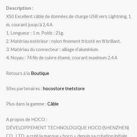
Description :
X50 Excellent câble de données de charge USB vers Lightning, 1
m, courant jusqu’à 2,4 A
1. Longueur : 1 m. Poids : 21g.
2. Matériau extérieur : nylon finement tricoté en fil brillant.
3. Matériau du connecteur : alliage d’aluminium.
4. Noyau : 74 fils de cuivre étamé, courant maximum 2,4 A
Retours à la
Boutique
Sites partenaires :
hocostore
tnetstore
Plus dans la gamme :
Câble
A propos de HOCO :
DÉVELOPPEMENT TECHNOLOGIQUE HOCO (SHENZHEN)
CO., LTD. a créé la marque « hoco ». depuis sa création initiale