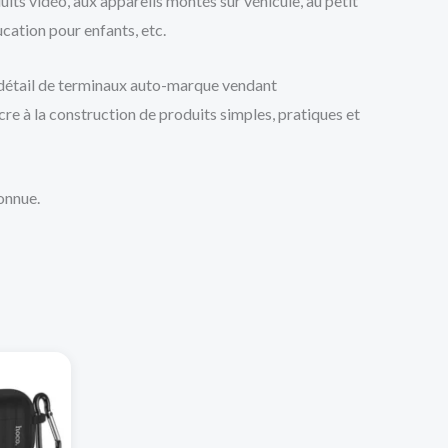
uits vidéo, aux appareils montés sur véhicule, au petit
ucation pour enfants, etc.
u détail de terminaux auto-marque vendant
cre à la construction de produits simples, pratiques et
onnue.
Ce
produit
a