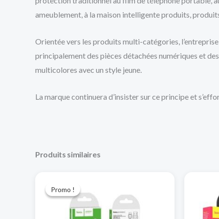
protection traditionnel au film de téléphone portable, a
ameublement, à la maison intelligente produits, produits 
Orientée vers les produits multi-catégories, l’entrepri
principalement des pièces détachées numériques et des pr
multicolores avec un style jeune.
La marque continuera d’insister sur ce principe et s’
Produits similaires
Le
Le
prix
prix
Promo !
Promo !
initial
actuel
était :
est :
د.ج 280,00.
د.ج 500,00.