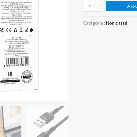
synchronisation
Ajo
des
données
Catégorie :
Non classé
de
charge