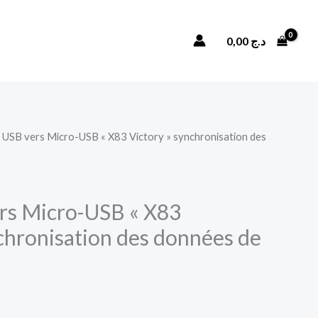
Câble
USB
Rechercher
0,00
د.ج
vers
Micro-
USB
"X83
Victory"
 USB vers Micro-USB « X83 Victory » synchronisation des
synchronisation
des
données
rs Micro-USB « X83
de
charge
nchronisation des données de