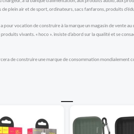
u chargeur, à la banque d’alimentation, aux produits audio, aux prod
de plein air et de sport, ordinateurs, sacs fanfarons, produits d’éd
se a pour vocation de construire à la marque un magasin de vente a
oduits vivants. « hoco ». insiste d’abord sur la qualité et se consa
efforcera de construire une marque de consommation mondialement c