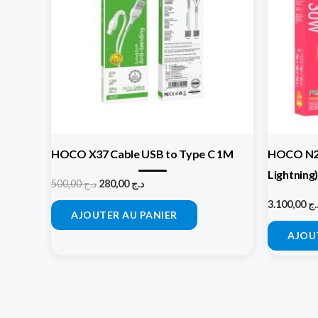
HOCO X37 Cable USB to Type C 1M
HOCO N21
Lightning
500,00
د.ج
280,00
د.ج
3.100,00
.ج
AJOUTER AU PANIER
AJOU