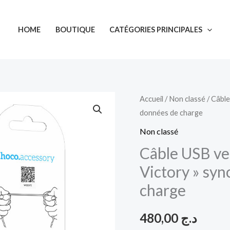
HOME
BOUTIQUE
CATÉGORIES PRINCIPALES
quantité
Accueil
/
Non classé
/ Câble
données de charge
de
Câble
Non classé
USB
Câble USB ve
vers
Victory » sy
Micro-
charge
USB
"X83
480,00
د.ج
Victory"