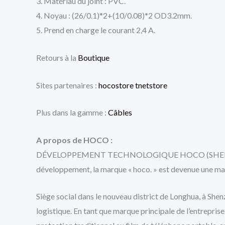
3. Matériau du joint : PVC.
4. Noyau : (26/0.1)*2+(10/0.08)*2 OD3.2mm.
5. Prend en charge le courant 2,4 A.
Retours à la
Boutique
Sites partenaires :
hocostore
tnetstore
Plus dans la gamme :
Câbles
A propos de HOCO :
DÉVELOPPEMENT TECHNOLOGIQUE HOCO (SHENZHEN) CO.,
développement, la marque « hoco. » est devenue une m
Siège social dans le nouveau district de Longhua, à She
logistique. En tant que marque principale de l’entrepris