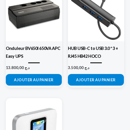
Onduleur BV650I 650VA APC
HUB USB-C to USB 3.0 * 3 +
Easy UPS
RJ45 HB42 HOCO
13.800,00
د.ج
3.500,00
د.ج
AJOUTER AU PANIER
AJOUTER AU PANIER